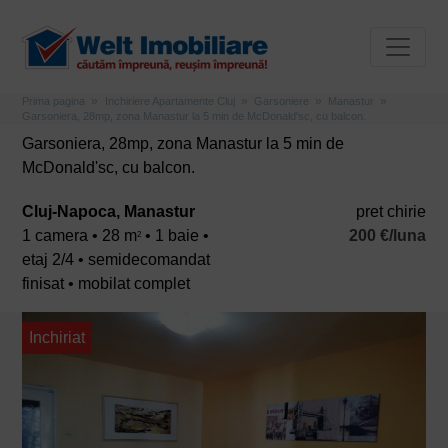
Prima pagina
Inchiriere Apartamente Cluj
Garsoniere
Manastur
Garsoniera, 28mp, zona Manastur la 5 min de McDonald'sc, cu balcon.
Garsoniera, 28mp, zona Manastur la 5 min de
McDonald'sc, cu balcon.
Cluj-Napoca, Manastur
pret chirie
1 camera • 28 m
• 1 baie •
200 €/luna
2
etaj 2/4 • semidecomandat
finisat • mobilat complet
Inchiriat