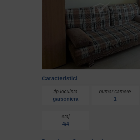
Caracteristici
tip locuinta
numar camere
garsoniera
1
etaj
4/4