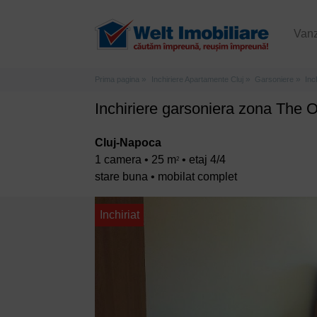
Van
Prima pagina
Inchiriere Apartamente Cluj
Garsoniere
Inc
Inchiriere garsoniera zona The O
Cluj-Napoca
1 camera • 25 m
• etaj 4/4
2
stare buna • mobilat complet
Inchiriat