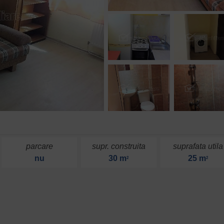
parcare
supr. construita
suprafata utila
nu
30 m
25 m
2
2