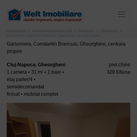
Prima pagina
Inchiriere Apartamente Cluj
Garsoniere
Gheorgheni
Garsoniera, Constantin Brancusi, Gheorgheni, centrala proprie
Garsoniera, Constantin Brancusi, Gheorgheni, centrala
proprie
Cluj-Napoca, Gheorgheni
pret chirie
1 camera • 31 m
• 1 baie •
320 €/luna
2
etaj parter/4 •
semidecomandat
finisat • mobilat complet