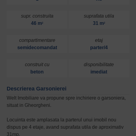
supr. construita
suprafata utila
46 m
31 m
2
2
compartimentare
etaj
semidecomandat
parter/4
construit cu
disponibilitate
beton
imediat
Descrierea Garsonierei
Welt Imobiliare va propune spre inchiriere o garsoniera,
situat in Gheorgheni.
Locuinta este amplasata la parterul unui imobil nou
dispus pe 4 etaje, avand suprafata utila de aproximativ
31mp.