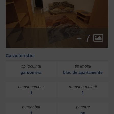
+ 7
Caracteristici
tip locuinta
tip imobil
garsoniera
bloc de apartamente
numar camere
numar bucatarii
1
1
numar bai
parcare
1
nu