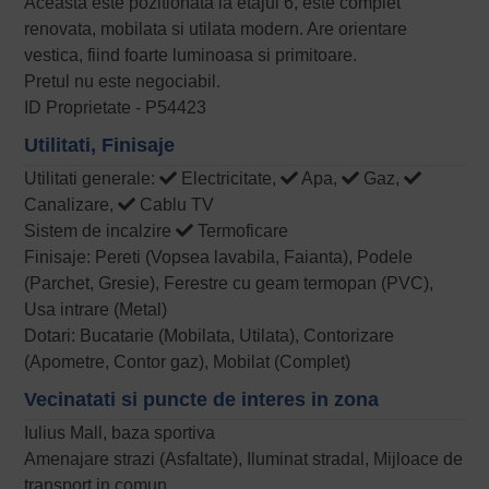
Aceasta este pozitionata la etajul 6, este complet
renovata, mobilata si utilata modern. Are orientare
vestica, fiind foarte luminoasa si primitoare.
Pretul nu este negociabil.
ID Proprietate - P54423
Utilitati, Finisaje
Utilitati generale:
Electricitate,
Apa,
Gaz,
Canalizare,
Cablu TV
Sistem de incalzire
Termoficare
Finisaje: Pereti (Vopsea lavabila, Faianta), Podele
(Parchet, Gresie), Ferestre cu geam termopan (PVC),
Usa intrare (Metal)
Dotari: Bucatarie (Mobilata, Utilata), Contorizare
(Apometre, Contor gaz), Mobilat (Complet)
Vecinatati si puncte de interes in zona
Iulius Mall, baza sportiva
Amenajare strazi (Asfaltate), Iluminat stradal, Mijloace de
transport in comun