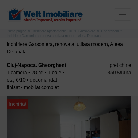
Prima pagina
Inchiriere Apartamente Cluj
Garsoniere
Gheorgheni
Inchiriere Garsoniera, renovata, utilata modern, Aleea Detunata
Inchiriere Garsoniera, renovata, utilata modern, Aleea
Detunata
Cluj-Napoca, Gheorgheni
pret chirie
1 camera • 28 m
• 1 baie •
350 €/luna
2
etaj 6/10 • decomandat
finisat • mobilat complet
Inchiriat