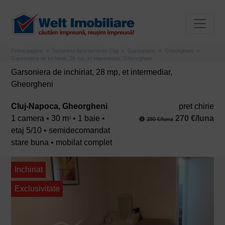
Prima pagina
Inchiriere Apartamente Cluj
Garsoniere
Gheorgheni
Garsoniera de inchiriat, 28 mp, et intermediar, Gheorgheni
Garsoniera de inchiriat, 28 mp, et intermediar,
Gheorgheni
Cluj-Napoca, Gheorgheni
pret chirie
1 camera • 30 m
• 1 baie •
270 €/luna
2
280 €/luna
etaj 5/10 • semidecomandat
stare buna • mobilat complet
Inchiriat
Exclusivitate