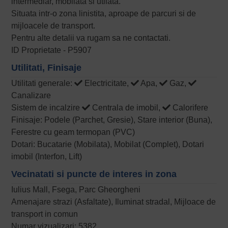
intermediar, mobilata si utilata.
Situata intr-o zona linistita, aproape de parcuri si de
mijloacele de transport.
Pentru alte detalii va rugam sa ne contactati.
ID Proprietate - P5907
Utilitati, Finisaje
Utilitati generale:
Electricitate,
Apa,
Gaz,
Canalizare
Sistem de incalzire
Centrala de imobil,
Calorifere
Finisaje: Podele (Parchet, Gresie), Stare interior (Buna),
Ferestre cu geam termopan (PVC)
Dotari: Bucatarie (Mobilata), Mobilat (Complet), Dotari
imobil (Interfon, Lift)
Vecinatati si puncte de interes in zona
Iulius Mall, Fsega, Parc Gheorgheni
Amenajare strazi (Asfaltate), Iluminat stradal, Mijloace de
transport in comun
Numar vizualizari: 5382