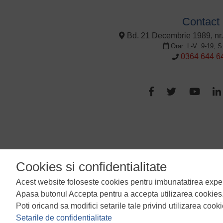
Contact
Bd. 21 Decembrie 1989, nr.
Orar: L-V: 9-19, S
0364 644 6
Termeni si conditii
Cookies si confidentialitate
Acest website foloseste cookies pentru imbunatatirea experien
Apasa butonul Accepta pentru a accepta utilizarea cookies
Poti oricand sa modifici setarile tale privind utilizarea cook
Setarile de confidentialitate