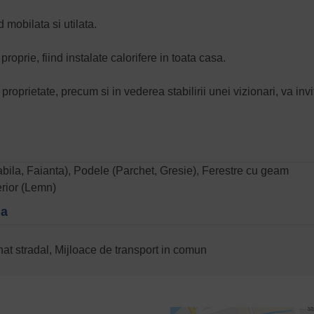
 mobilata si utilata.
roprie, fiind instalate calorifere in toata casa.
proprietate, precum si in vederea stabilirii unei vizionari, va inv
avabila, Faianta), Podele (Parchet, Gresie), Ferestre cu geam
erior (Lemn)
na
nat stradal, Mijloace de transport in comun