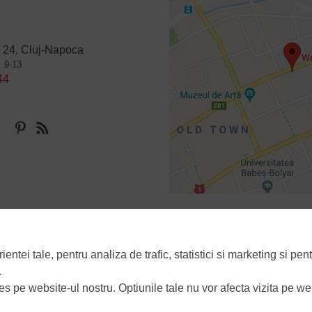
 24, Cluj-Napoca
: 9-13
44
Politica de confidentialitate
Politica de utilizare a cookie-urilor
Manager d
tei tale, pentru analiza de trafic, statistici si marketing si pent
.
ies pe website-ul nostru. Optiunile tale nu vor afecta vizita pe we