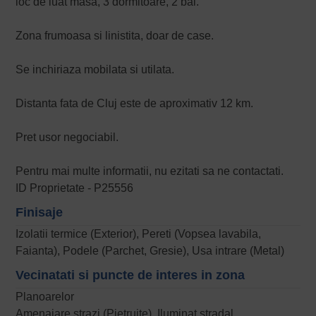
loc de luat masa, 3 dormitoare, 2 bai.
Zona frumoasa si linistita, doar de case.
Se inchiriaza mobilata si utilata.
Distanta fata de Cluj este de aproximativ 12 km.
Pret usor negociabil.
Pentru mai multe informatii, nu ezitati sa ne contactati.
ID Proprietate - P25556
Finisaje
Izolatii termice (Exterior), Pereti (Vopsea lavabila,
Faianta), Podele (Parchet, Gresie), Usa intrare (Metal)
Vecinatati si puncte de interes in zona
Planoarelor
Amenajare strazi (Pietruite), Iluminat stradal