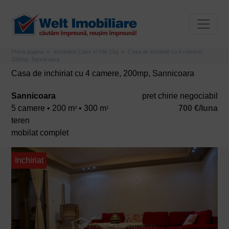
Prima pagina
Inchiriere Case si Vile Cluj
Casa de inchiriat cu 4 camere,
200mp, Sannicoara
Casa de inchiriat cu 4 camere, 200mp, Sannicoara
Sannicoara
pret chirie negociabil
5 camere • 200 m
• 300 m
700 €/luna
2
2
teren
mobilat complet
Inchiriat