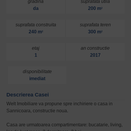
gradina
suprafata utila
da
200 m
2
suprafata construita
suprafata teren
240 m
300 m
2
2
etaj
an constructie
1
2017
disponibilitate
imediat
Descrierea Casei
Welt Imobiliare va propune spre inchiriere o casa in
Sannicoara, constructie noua.
Casa are urmatoarea compartimentare: bucatarie, living,