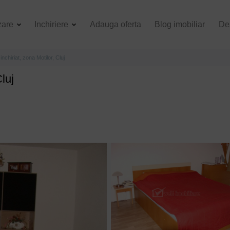
zare
Inchiriere
Adauga oferta
Blog imobiliar
De
nchiriat, zona Motilor, Cluj
luj