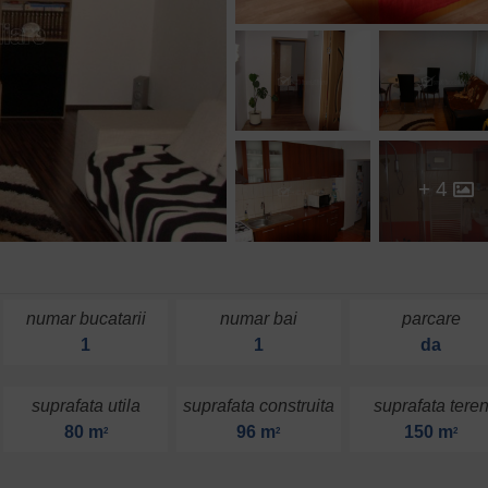
+ 4
numar bucatarii
numar bai
parcare
1
1
da
suprafata utila
suprafata construita
suprafata tere
80 m
96 m
150 m
2
2
2