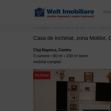
Van
Prima pagina
Inchiriere Case si Vile Cluj
Centru
Casa de i
Casa de inchiriat, zona Motilor, C
Cluj-Napoca, Centru
3 camere • 80 m
• 150 m
teren
2
2
mobilat complet
Inchiriat