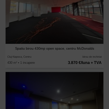
Spatiu birou 430mp open space, centru McDonalds
Cluj-Napoca, Centru
birou de inchiriat
3.870 €/luna + TVA
430 m
• 1 incapere
2