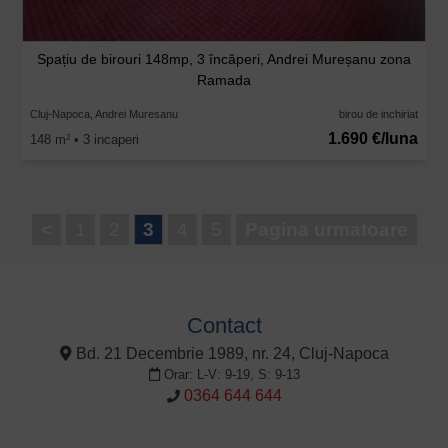
Spațiu de birouri 148mp, 3 încăperi, Andrei Mureșanu zona
Ramada
Cluj-Napoca, Andrei Muresanu
birou de inchiriat
1.690 €/luna
148 m
• 3 incaperi
2
<
1
2
3
4
5
Pagina urmatoare
Contact
Bd. 21 Decembrie 1989, nr. 24, Cluj-Napoca
Orar: L-V: 9-19, S: 9-13
0364 644 644