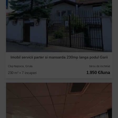
Imobil servicii parter si mansarda 230mp langa podul Garii
Cluj-Napoca, Gruia
birou de inchiriat
1.950 €/luna
230 m
• 7 incaperi
2