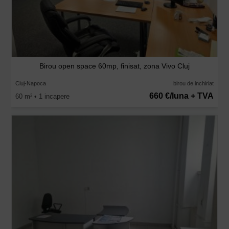
Birou open space 60mp, finisat, zona Vivo Cluj
Cluj-Napoca
birou de inchiriat
660 €/luna + TVA
60 m
• 1 incapere
2