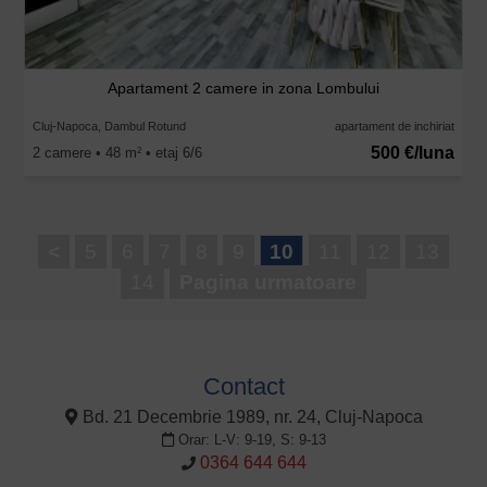
Apartament 2 camere in zona Lombului
Cluj-Napoca, Dambul Rotund
apartament de inchiriat
500 €/luna
2 camere • 48 m
• etaj 6/6
2
<
5
6
7
8
9
10
11
12
13
14
Pagina urmatoare
Contact
Bd. 21 Decembrie 1989, nr. 24, Cluj-Napoca
Orar: L-V: 9-19, S: 9-13
0364 644 644