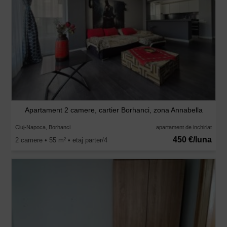
Apartament 2 camere, cartier Borhanci, zona Annabella
Cluj-Napoca, Borhanci
apartament de inchiriat
450 €/luna
2 camere • 55 m
• etaj parter/4
2