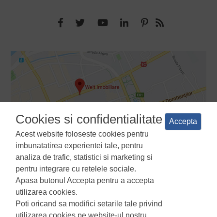
Cookies si confidentialitate
Accepta
Acest website foloseste cookies pentru
imbunatatirea experientei tale, pentru
analiza de trafic, statistici si marketing si
pentru integrare cu retelele sociale.
Apasa butonul Accepta pentru a accepta
Termeni si conditii
Politica de confidentialitate
Politica de
utilizarea cookies.
utilizare a cookie-urilor
Manager de cookies
ANPC
Poti oricand sa modifici setarile tale privind
utilizarea cookies pe website-ul nostru.