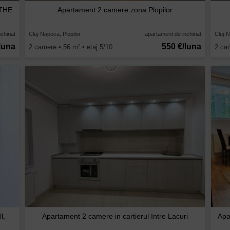
 THE
Apartament 2 camere zona Plopilor
chiriat
Cluj-Napoca, Plopilor
apartament de inchiriat
Cluj-N
luna
550 €/luna
2 camere • 56 m
• etaj 5/10
2 ca
2
l,
Apartament 2 camere in cartierul Intre Lacuri
Apa