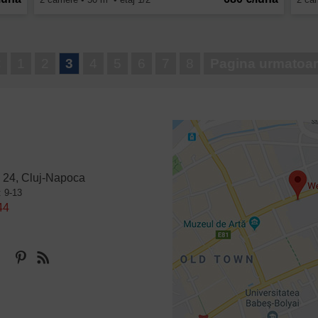
<
1
2
3
4
5
6
7
8
Pagina urmatoa
 24, Cluj-Napoca
: 9-13
44