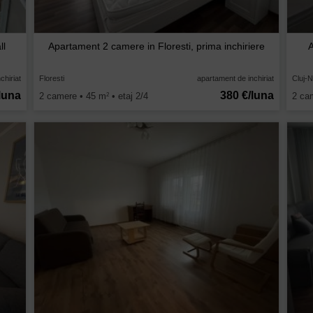
ll
Apartament 2 camere in Floresti, prima inchiriere
chiriat
Floresti
apartament de inchiriat
Cluj-N
luna
380 €/luna
2 camere • 45 m
• etaj 2/4
2 ca
2