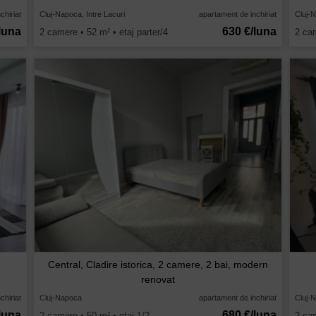
chiriat
Cluj-Napoca, Intre Lacuri
apartament de inchiriat
Cluj-
luna
630 €/luna
2 camere • 52 m
• etaj parter/4
2 ca
2
Central, Cladire istorica, 2 camere, 2 bai, modern
renovat
chiriat
Cluj-Napoca
apartament de inchiriat
Cluj-
luna
680 €/luna
2 camere • 50 m
• etaj 1/2
2 ca
2