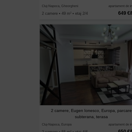
Cluj-Napoca, Gheorgheni
apartament de in
649 €/
2 camere • 49 m
• etaj 2/4
2
2 camere, Eugen Ionesco, Europa, parcare
subterana, terasa
Cluj-Napoca, Europa
apartament de in
650 €/
2 camere • 55 m
• etaj 4/6
2