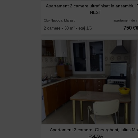
Apartament 2 camere ultrafinisat in ansamblul
NEST
Cluj-Napoca, Marasti
apartament de in
750 €/
2 camere • 50 m
• etaj 1/6
2
Apartament 2 camere, Gheorgheni, Iulius Mal
FSEGA