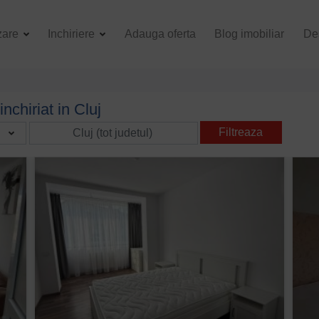
zare
Inchiriere
Adauga oferta
Blog imobiliar
De
chiriat in Cluj
Filtreaza