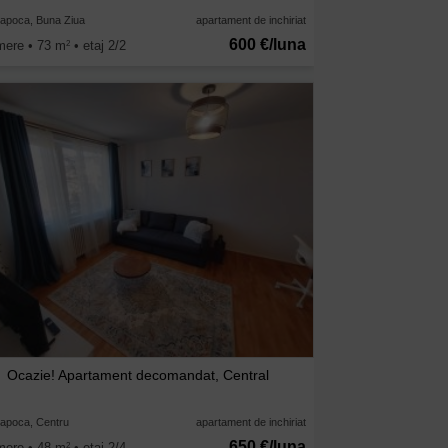
Napoca, Buna Ziua
apartament de inchiriat
600 €/luna
mere • 73 m
• etaj 2/2
2
Ocazie! Apartament decomandat, Central
Napoca, Centru
apartament de inchiriat
650 €/luna
mere • 48 m
• etaj 2/4
2