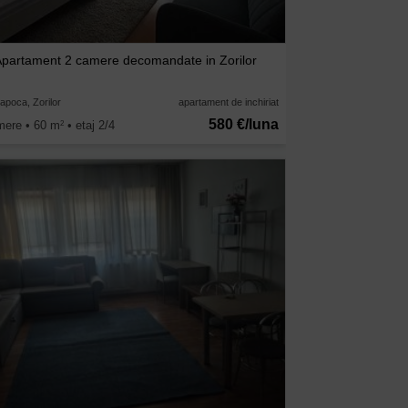
Apartament 2 camere decomandate in Zorilor
apoca, Zorilor
apartament de inchiriat
580 €/luna
mere • 60 m
• etaj 2/4
2