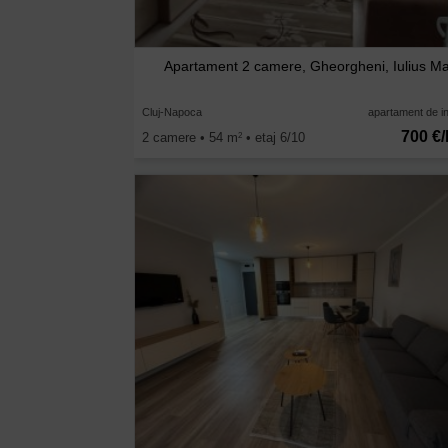
Apartament 2 camere, Gheorgheni, Iulius Ma
Cluj-Napoca
apartament de in
700 €/
2 camere • 54 m
• etaj 6/10
2