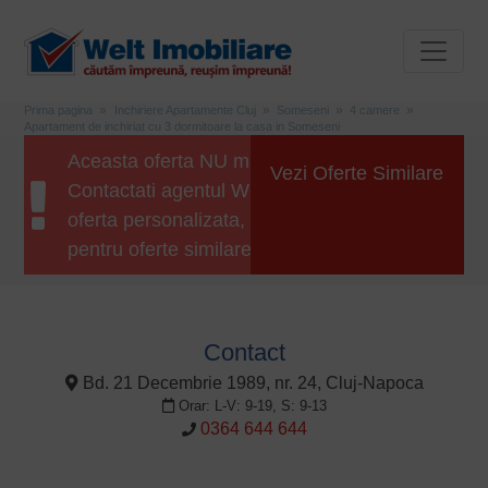
Prima pagina
Inchiriere Apartamente Cluj
Someseni
4 camere
Apartament de inchiriat cu 3 dormitoare la casa in Someseni
Aceasta oferta NU mai este disponibila.
Vezi Oferte Similare
Contactati agentul Welt Imobiliare pentru o
oferta personalizata, sau apasati butonul
pentru oferte similare.
Contact
Bd. 21 Decembrie 1989, nr. 24, Cluj-Napoca
Orar: L-V: 9-19, S: 9-13
0364 644 644