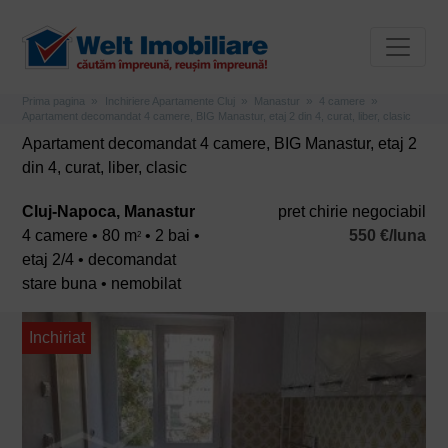
Prima pagina
Inchiriere Apartamente Cluj
Manastur
4 camere
Apartament decomandat 4 camere, BIG Manastur, etaj 2 din 4, curat, liber, clasic
Apartament decomandat 4 camere, BIG Manastur, etaj 2
din 4, curat, liber, clasic
Cluj-Napoca, Manastur
pret chirie negociabil
4 camere • 80 m
• 2 bai •
550 €/luna
2
etaj 2/4 • decomandat
stare buna • nemobilat
Inchiriat