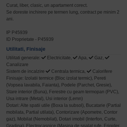
Curat, liber, clasic, un apartament corect.
Se doreste inchirere pe termen lung, contract pe minim 2
ani.
IP P45939
ID Proprietate - P45939
Utilitati, Finisaje
Utilitati generale:
Electricitate,
Apa,
Gaz,
Canalizare
Sistem de incalzire
Centrala termica,
Calorifere
Finisaje: Izolatii termice (Bloc izolat termic), Pereti
(Vopsea lavabila, Faianta), Podele (Parchet, Gresie),
Stare interior (Buna), Ferestre cu geam termopan (PVC),
Usa intrare (Metal), Usi interior (Lemn)
Dotari: Alte spatii utile (Boxa la subsol), Bucatarie (Partial
mobilata, Partial utilata), Contorizare (Apometre, Contor
gaz), Mobilat (Nemobilat), Dotari imobil (Interfon, Curte,
Gradina), Electrocasnice (Masina de spalat rufe, Frigider,