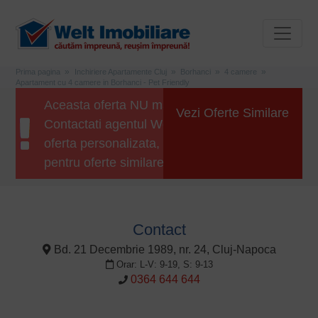
Prima pagina
Inchiriere Apartamente Cluj
Borhanci
4 camere
Apartament cu 4 camere in Borhanci - Pet Friendly
Aceasta oferta NU mai este disponibila.
Vezi Oferte Similare
Contactati agentul Welt Imobiliare pentru o
oferta personalizata, sau apasati butonul
pentru oferte similare.
Contact
Bd. 21 Decembrie 1989, nr. 24, Cluj-Napoca
Orar: L-V: 9-19, S: 9-13
0364 644 644