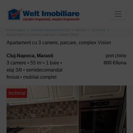
Prima pagina
Inchiriere Apartamente Cluj
Marasti
3 camere
Apartament cu 3 camere, parcare, complex Vision
Apartament cu 3 camere, parcare, complex Vision
Cluj-Napoca, Marasti
pret chirie
3 camere • 55 m
• 1 baie •
600 €/luna
2
etaj 3/8 • semidecomandat
finisat • mobilat complet
Inchiriat