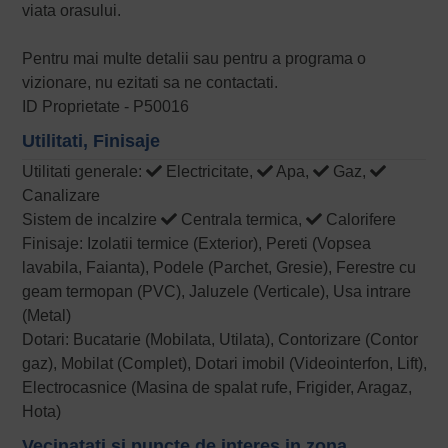
viata orasului.
Pentru mai multe detalii sau pentru a programa o
vizionare, nu ezitati sa ne contactati.
ID Proprietate - P50016
Utilitati, Finisaje
Utilitati generale:
Electricitate,
Apa,
Gaz,
Canalizare
Sistem de incalzire
Centrala termica,
Calorifere
Finisaje: Izolatii termice (Exterior), Pereti (Vopsea
lavabila, Faianta), Podele (Parchet, Gresie), Ferestre cu
geam termopan (PVC), Jaluzele (Verticale), Usa intrare
(Metal)
Dotari: Bucatarie (Mobilata, Utilata), Contorizare (Contor
gaz), Mobilat (Complet), Dotari imobil (Videointerfon, Lift),
Electrocasnice (Masina de spalat rufe, Frigider, Aragaz,
Hota)
Vecinatati si puncte de interes in zona