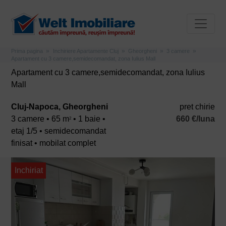
Prima pagina
Inchiriere Apartamente Cluj
Gheorgheni
3 camere
Apartament cu 3 camere,semidecomandat, zona Iulius Mall
Apartament cu 3 camere,semidecomandat, zona Iulius
Mall
Cluj-Napoca, Gheorgheni
pret chirie
3 camere • 65 m
• 1 baie •
660 €/luna
2
etaj 1/5 • semidecomandat
finisat • mobilat complet
Inchiriat