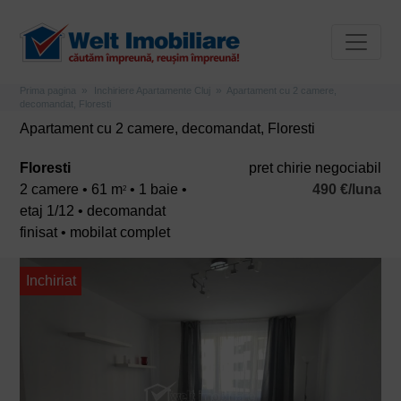
Prima pagina
Inchiriere Apartamente Cluj
Apartament cu 2 camere,
decomandat, Floresti
Apartament cu 2 camere, decomandat, Floresti
Floresti
pret chirie negociabil
2 camere • 61 m
• 1 baie •
490 €/luna
2
etaj 1/12 • decomandat
finisat • mobilat complet
Inchiriat