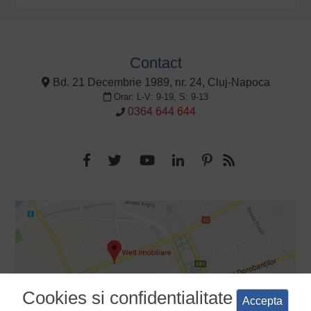
Contact
Bd. 21 Decembrie 1989, nr. 24, Cluj-Napoca
Orar: L-V: 9-19, S: 9-13
0364 644 644
Cookies si confidentialitate
Accepta