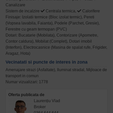
Canalizare
Sistem de incalzire
Centrala termica,
Calorifere
Finisaje: Izolatii termice (Bloc izolat termic), Pereti
(Vopsea lavabila, Faianta), Podele (Parchet, Gresie),
Ferestre cu geam termopan (PVC)
Dotari: Bucatarie (Mobilata), Contorizare (Apometre,
Contor caldura), Mobilat (Complet), Dotari imobil
(Interfon), Electrocasnice (Masina de spalat rufe, Frigider,
Aragaz, Hota)
Vecinatati si puncte de interes in zona
Amenajare strazi (Asfaltate), Iluminat stradal, Mijloace de
transport in comun
Numar vizualizari: 1778
Oferta publicata de
Laurențiu Vlad
Broker
0364 644 644