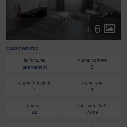
+ 6
Caracteristici
tip locuinta
numar camere
apartament
2
numar bucatarii
numar bai
1
1
parcare
supr. construita
da
73 m
2