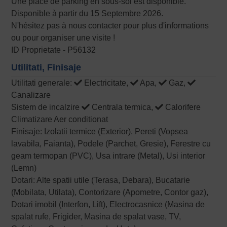
Une place de parking en sous-sol est disponible.
Disponible à partir du 15 Septembre 2026.
N'hésitez pas à nous contacter pour plus d'informations
ou pour organiser une visite !
ID Proprietate - P56132
Utilitati, Finisaje
Utilitati generale:
Electricitate,
Apa,
Gaz,
Canalizare
Sistem de incalzire
Centrala termica,
Calorifere
Climatizare Aer conditionat
Finisaje: Izolatii termice (Exterior), Pereti (Vopsea
lavabila, Faianta), Podele (Parchet, Gresie), Ferestre cu
geam termopan (PVC), Usa intrare (Metal), Usi interior
(Lemn)
Dotari: Alte spatii utile (Terasa, Debara), Bucatarie
(Mobilata, Utilata), Contorizare (Apometre, Contor gaz),
Dotari imobil (Interfon, Lift), Electrocasnice (Masina de
spalat rufe, Frigider, Masina de spalat vase, TV,