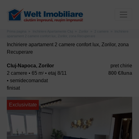
Prima pagina
Inchiriere Apartamente Cluj
Zorilor
2 camere
Inchiriere
apartament 2 camere confort lux, Zorilor, zona Recuperare
Inchiriere apartament 2 camere confort lux, Zorilor, zona
Recuperare
Cluj-Napoca, Zorilor
pret chirie
2 camere • 65 m
• etaj 8/11
800 €/luna
2
• semidecomandat
finisat
Exclusivitate