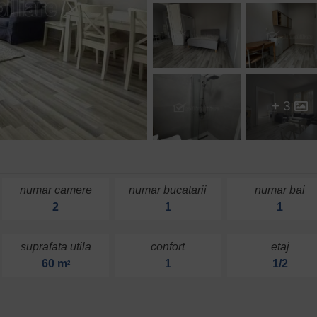
+ 3
numar camere
numar bucatarii
numar bai
2
1
1
suprafata utila
confort
etaj
60 m
1
1/2
2