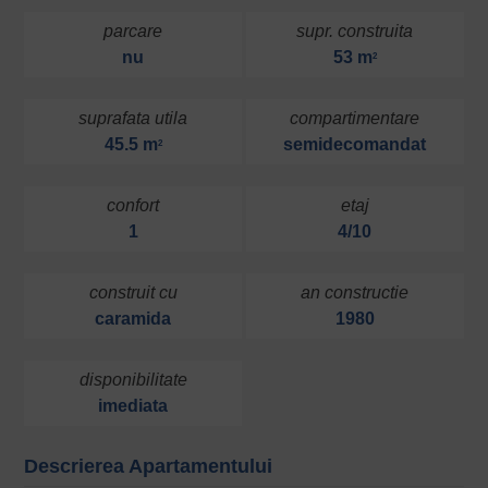
parcare
supr. construita
nu
53 m
2
suprafata utila
compartimentare
45.5 m
semidecomandat
2
confort
etaj
1
4/10
construit cu
an constructie
caramida
1980
disponibilitate
imediata
Descrierea Apartamentului