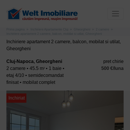
Prima pagina
Inchiriere Apartamente Cluj
Gheorgheni
2 camere
Inchiriere apartament 2 camere, balcon, mobilat si utilat, Gheorgheni
Inchiriere apartament 2 camere, balcon, mobilat si utilat,
Gheorgheni
Cluj-Napoca, Gheorgheni
pret chirie
2 camere • 45.5 m
• 1 baie •
500 €/luna
2
etaj 4/10 • semidecomandat
finisat • mobilat complet
Inchiriat