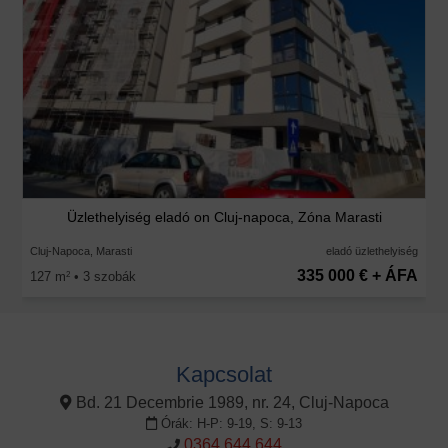
Üzlethelyiség eladó on Cluj-napoca, Zóna Marasti
Cluj-Napoca, Marasti
eladó üzlethelyiség
335 000 € + ÁFA
127 m
• 3 szobák
2
Kapcsolat
Bd. 21 Decembrie 1989, nr. 24, Cluj-Napoca
Órák: H-P: 9-19, S: 9-13
0364 644 644