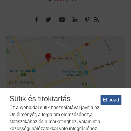
Sütik és titoktartás
Elfogad
Ez a weboldal sütik használatával javítja az
Ön élményét, a forgalom elemzéséhez,a
Feltételek és feltételek
Adatvédelmi irányelvek
A sütik
statisztikához és a marketinghez, valamint a
használatának politikája
Cookies Manager
ANPC
közösségi hálózatokkal való integrációhoz.