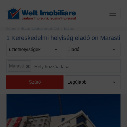
Otthon
Eladás üzlethelyiségek Cluj
Marasti
1 Kereskedelmi helyiség eladó on Marasti
Marasti
Szűrő