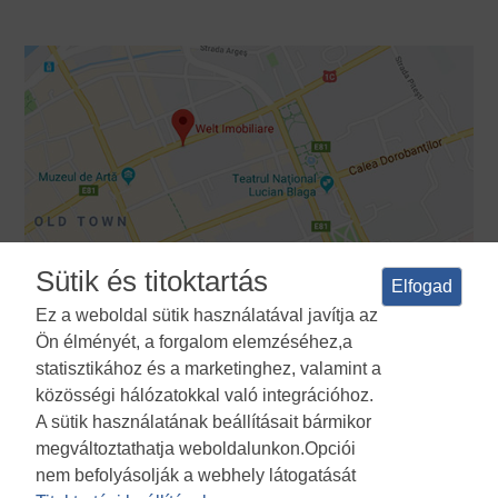
Sütik és titoktartás
Elfogad
Ez a weboldal sütik használatával javítja az
Ön élményét, a forgalom elemzéséhez,a
Feltételek és feltételek
Adatvédelmi irányelvek
A sütik
statisztikához és a marketinghez, valamint a
használatának politikája
Cookies Manager
ANPC
közösségi hálózatokkal való integrációhoz.
A sütik használatának beállításait bármikor
megváltoztathatja weboldalunkon.Opciói
nem befolyásolják a webhely látogatását