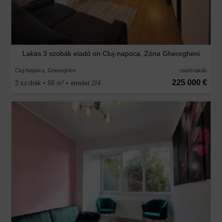
Lakás 3 szobák eladó on Cluj-napoca, Zóna Gheorgheni
Cluj-Napoca, Gheorgheni
eladó lakás
225 000 €
3 szobák • 66 m
• emelet 2/4
2