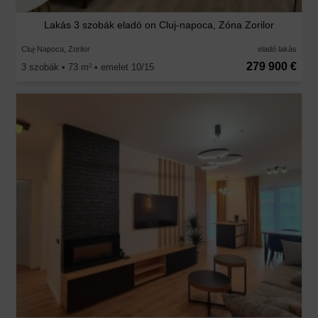
Lakás 3 szobák eladó on Cluj-napoca, Zóna Zorilor
Cluj-Napoca, Zorilor
eladó lakás
279 900 €
3 szobák • 73 m
• emelet 10/15
2