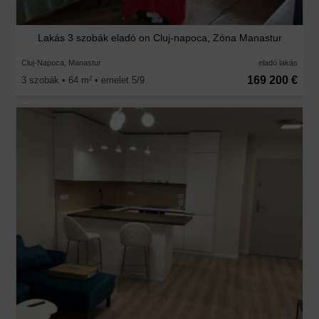
Lakás 3 szobák eladó on Cluj-napoca, Zóna Manastur
Cluj-Napoca, Manastur
eladó lakás
169 200 €
3 szobák • 64 m
• emelet 5/9
2