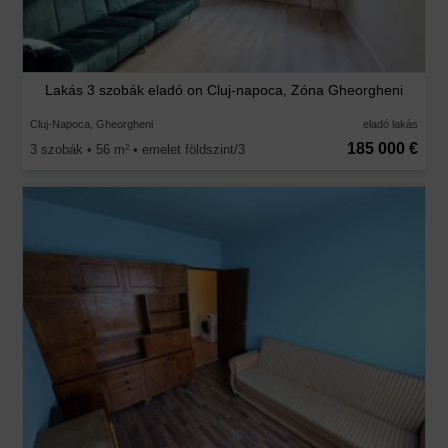
Lakás 3 szobák eladó on Cluj-napoca, Zóna Gheorgheni
Cluj-Napoca, Gheorgheni
eladó lakás
185 000 €
3 szobák • 56 m
• emelet földszint/3
2