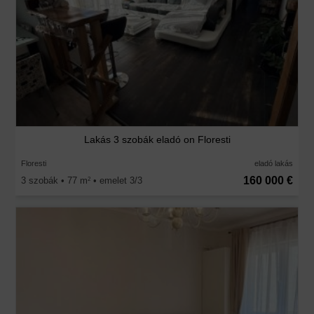
Lakás 3 szobák eladó on Floresti
Floresti
eladó lakás
160 000 €
3 szobák • 77 m
• emelet 3/3
2