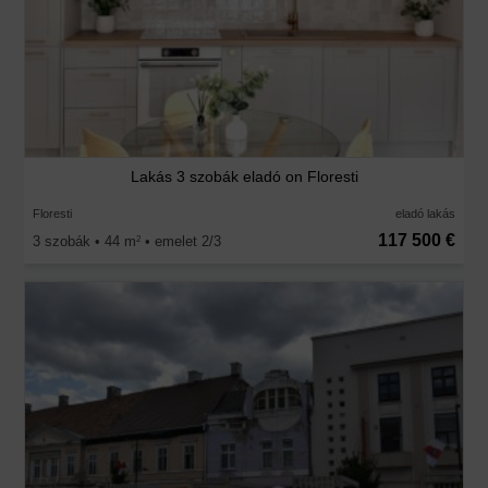
Lakás 3 szobák eladó on Floresti
Floresti
eladó lakás
117 500 €
3 szobák • 44 m
• emelet 2/3
2