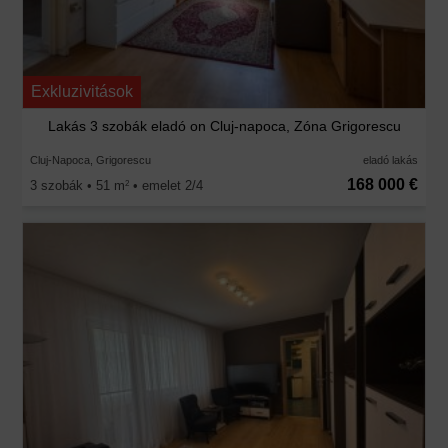
Exkluzivitások
Lakás 3 szobák eladó on Cluj-napoca, Zóna Grigorescu
Cluj-Napoca, Grigorescu
eladó lakás
168 000 €
3 szobák • 51 m
• emelet 2/4
2