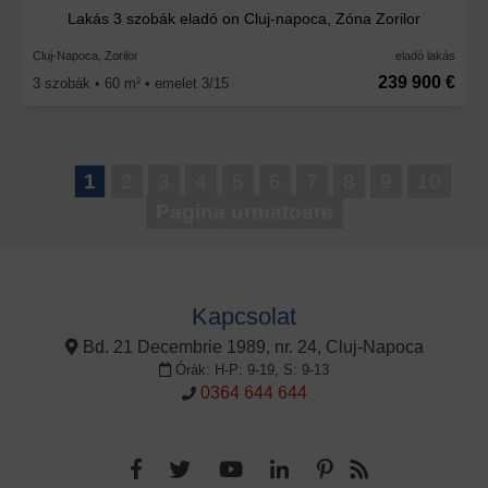
Lakás 3 szobák eladó on Cluj-napoca, Zóna Zorilor
Cluj-Napoca, Zorilor
eladó lakás
239 900 €
3 szobák • 60 m
• emelet 3/15
2
1
2
3
4
5
6
7
8
9
10
Pagina urmatoare
Kapcsolat
Bd. 21 Decembrie 1989, nr. 24, Cluj-Napoca
Órák: H-P: 9-19, S: 9-13
0364 644 644