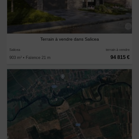
Terrain à vendre dans Salicea
Salicea
terrain à vendre
94 815 €
903 m
• Faïence 21 m
2