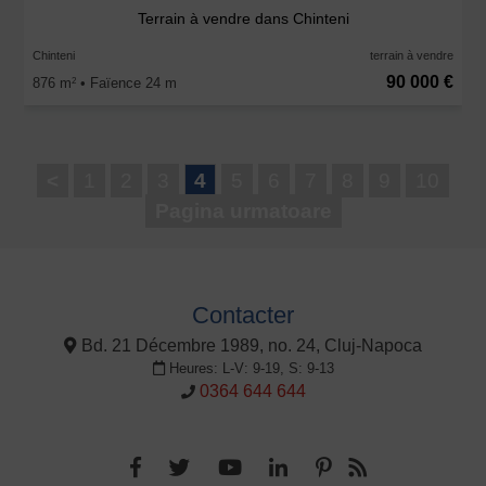
Terrain à vendre dans Chinteni
Chinteni
terrain à vendre
90 000 €
876 m
• Faïence 24 m
2
<
1
2
3
4
5
6
7
8
9
10
Pagina urmatoare
Contacter
Bd. 21 Décembre 1989, no. 24, Cluj-Napoca
Heures: L-V: 9-19, S: 9-13
0364 644 644