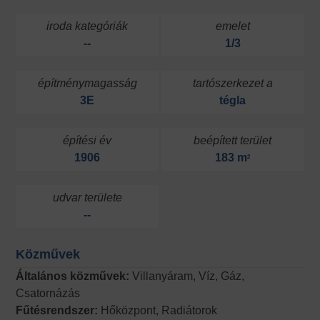
iroda kategóriák
emelet
--
1/3
építménymagasság
tartószerkezet a
3E
tégla
építési év
beépített terület
1906
183 m
2
udvar területe
--
Közművek
Általános közművek:
Villanyáram, Víz, Gáz,
Csatornázás
Fűtésrendszer:
Hőközpont, Radiátorok