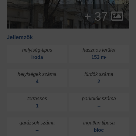
+ 37
Jellemzők
helyiség-típus
hasznos terület
iroda
153 m
2
helyiségek száma
fürdők száma
4
2
terrasses
parkolók száma
1
--
garázsok száma
ingatlan típusa
--
bloc