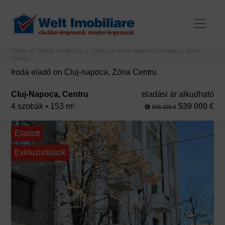
Otthon
Eladás Irodák Cluj
Centru
Iroda eladó on Cluj-napoca, Zóna
Centru
Iroda eladó on Cluj-napoca, Zóna Centru
Cluj-Napoca, Centru
eladási ár alkudható
4 szobák • 153 m
539 000 €
2
545 000 €
Eladott
Exkluzivitások