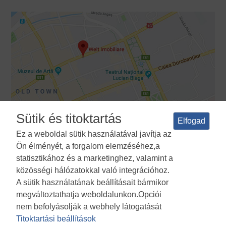
Sütik és titoktartás
Elfogad
Ez a weboldal sütik használatával javítja az
Ön élményét, a forgalom elemzéséhez,a
Feltételek és feltételek
Adatvédelmi irányelvek
A sütik
statisztikához és a marketinghez, valamint a
használatának politikája
Cookies Manager
ANPC
közösségi hálózatokkal való integrációhoz.
A sütik használatának beállításait bármikor
megváltoztathatja weboldalunkon.Opciói
nem befolyásolják a webhely látogatását
Titoktartási beállítások