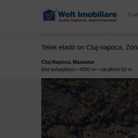
Ela
Otthon
Eladás Telkek Cluj
Manastur
Telek eladó on Clu
Telek eladó on Cluj-napoca, Zó
Cluj-Napoca, Manastur
föld belsejében • 4000 m
• utcafront 62 m
2