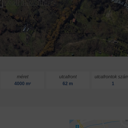
méret
utcafront
utcafrontok szá
4000 m
62 m
1
2