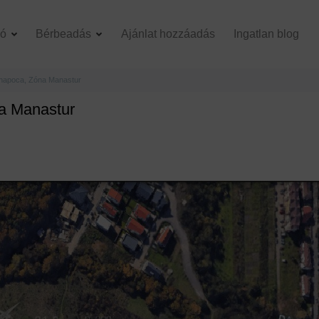
dó
Bérbeadás
Ajánlat hozzáadás
Ingatlan blog
j-napoca, Zóna Manastur
na Manastur