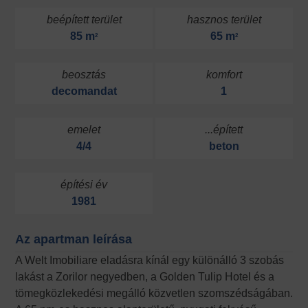
beépített terület
hasznos terület
85 m
65 m
2
2
beosztás
komfort
decomandat
1
emelet
...épített
4/4
beton
építési év
1981
Az apartman leírása
A Welt Imobiliare eladásra kínál egy különálló 3 szobás
lakást a Zorilor negyedben, a Golden Tulip Hotel és a
tömegközlekedési megálló közvetlen szomszédságában.