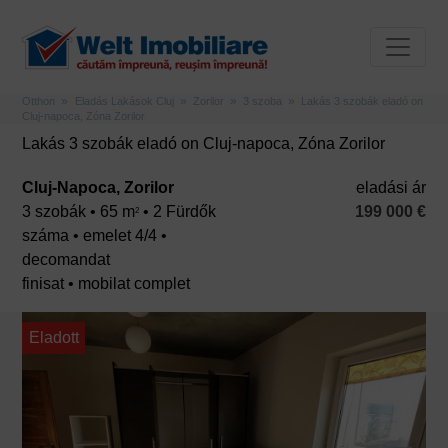
Otthon
Eladás Lakások Cluj
Zorilor
3 szoba
Lakás 3 szobák eladó on
Cluj-napoca, Zóna Zorilor
Lakás 3 szobák eladó on Cluj-napoca, Zóna Zorilor
Cluj-Napoca, Zorilor
eladási ár
3 szobák • 65 m
• 2 Fürdők
199 000 €
2
száma • emelet 4/4 •
decomandat
finisat • mobilat complet
Eladott