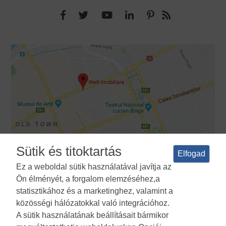
Sütik és titoktartás
Elfogad
Ez a weboldal sütik használatával javítja az
Ön élményét, a forgalom elemzéséhez,a
Feltételek és feltételek
Adatvédelmi irányelvek
A sütik
statisztikához és a marketinghez, valamint a
használatának politikája
Cookies Manager
ANPC
közösségi hálózatokkal való integrációhoz.
A sütik használatának beállításait bármikor