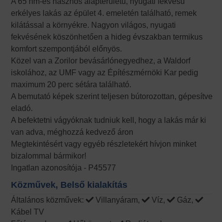
A 65 nm-es hasznos alapterületű, nyugati fekvésű
erkélyes lakás az épület 4. emeletén található, remek
kilátással a környékre. Nagyon világos, nyugati
fekvésének köszönhetően a hideg évszakban termikus
komfort szempontjából előnyös.
Közel van a Zorilor bevásárlónegyedhez, a Waldorf
iskolához, az UMF vagy az Építészmérnöki Kar pedig
maximum 20 perc sétára található.
A bemutató képek szerint teljesen bútorozottan, gépesítve
eladó.
A befektetni vágyóknak tudniuk kell, hogy a lakás már ki
van adva, méghozzá kedvező áron
Megtekintésért vagy egyéb részletekért hívjon minket
bizalommal bármikor!
Ingatlan azonosítója - P45577
Közművek, Belső kialakítás
Általános közművek:
Villanyáram,
Víz,
Gáz,
Kábel TV