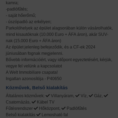
kamra;
-padlófűtés;
- saját hőerőmű;
- úszópadló az erkélyen;
Parkolóhelyek az épület alagsorában külön vásárolhatók,
mind kisautóknak (10.000 Euro + ÁFA áron), akár SUV-
nak (15.000 Euro + ÁFA áron)
Az épület jelenleg befejeződik, és a CF-ek 2024
júniusában fognak megjelenni.
Bővebb információért, vagy időpont egyeztetésért, kérjük,
vegye fel velünk a kapcsolatot
A Welt Immobiliare csapata!
Ingatlan azonosítója - P40650
Közművek, Belső kialakítás
Általános közművek:
Villanyáram,
Víz,
Gáz,
Csatornázás,
Kábel TV
Fűtésrendszer
Hőközpont,
Padlófűtés
Belső kialakítás
Lemosható fal