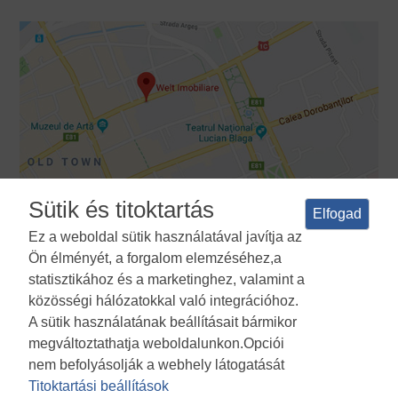
Sütik és titoktartás
Elfogad
Ez a weboldal sütik használatával javítja az
Ön élményét, a forgalom elemzéséhez,a
Feltételek és feltételek
Adatvédelmi irányelvek
A sütik
statisztikához és a marketinghez, valamint a
használatának politikája
Cookies Manager
ANPC
közösségi hálózatokkal való integrációhoz.
A sütik használatának beállításait bármikor
megváltoztathatja weboldalunkon.Opciói
nem befolyásolják a webhely látogatását
Titoktartási beállítások