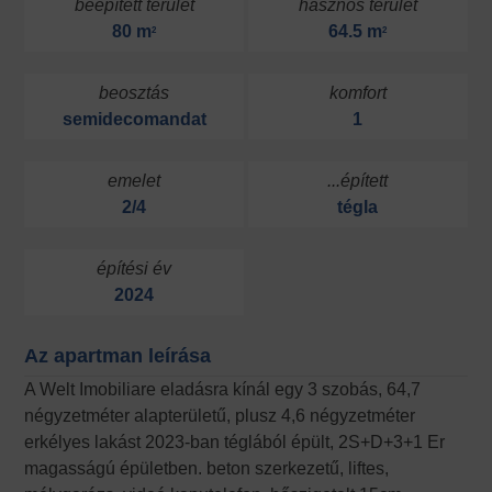
beépített terület
hasznos terület
80 m
64.5 m
2
2
beosztás
komfort
semidecomandat
1
emelet
...épített
2/4
tégla
építési év
2024
Az apartman leírása
A Welt Imobiliare eladásra kínál egy 3 szobás, 64,7
négyzetméter alapterületű, plusz 4,6 négyzetméter
erkélyes lakást 2023-ban téglából épült, 2S+D+3+1 Er
magasságú épületben. beton szerkezetű, liftes,