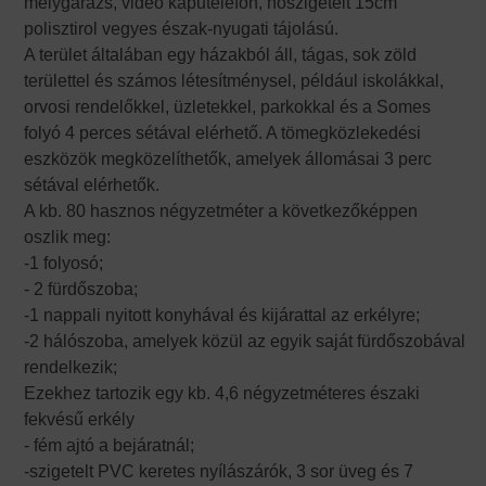
mélygarázs, videó kaputelefon, hőszigetelt 15cm
polisztirol vegyes észak-nyugati tájolású.
A terület általában egy házakból áll, tágas, sok zöld
területtel és számos létesítménysel, például iskolákkal,
orvosi rendelőkkel, üzletekkel, parkokkal és a Somes
folyó 4 perces sétával elérhető. A tömegközlekedési
eszközök megközelíthetők, amelyek állomásai 3 perc
sétával elérhetők.
A kb. 80 hasznos négyzetméter a következőképpen
oszlik meg:
-1 folyosó;
- 2 fürdőszoba;
-1 nappali nyitott konyhával és kijárattal az erkélyre;
-2 hálószoba, amelyek közül az egyik saját fürdőszobával
rendelkezik;
Ezekhez tartozik egy kb. 4,6 négyzetméteres északi
fekvésű erkély
- fém ajtó a bejáratnál;
-szigetelt PVC keretes nyílászárók, 3 sor üveg és 7