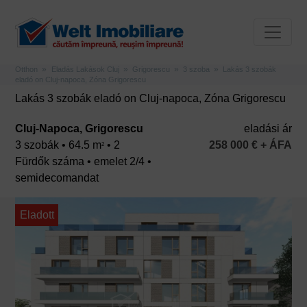
Otthon
Eladás Lakások Cluj
Grigorescu
3 szoba
Lakás 3 szobák
eladó on Cluj-napoca, Zóna Grigorescu
Lakás 3 szobák eladó on Cluj-napoca, Zóna Grigorescu
Cluj-Napoca, Grigorescu
eladási ár
3 szobák • 64.5 m
• 2
258 000 € + ÁFA
2
Fürdők száma • emelet 2/4 •
semidecomandat
Eladott