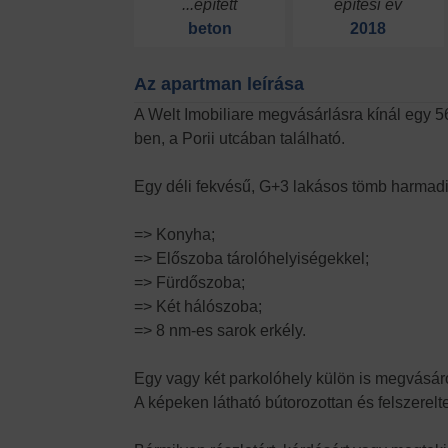
...épített
építési év
beton
2018
Az apartman leírása
A Welt Imobiliare megvásárlásra kínál egy 56
ben, a Porii utcában található.
Egy déli fekvésű, G+3 lakásos tömb harmadi
=> Konyha;
=> Előszoba tárolóhelyiségekkel;
=> Fürdőszoba;
=> Két hálószoba;
=> 8 nm-es sarok erkély.
Egy vagy két parkolóhely külön is megvásáro
A képeken látható bútorozottan és felszerelte