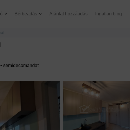
dó
Bérbeadás
Ajánlat hozzáadás
Ingatlan blog
sti
i
3 • semidecomandat