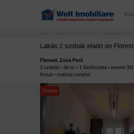
Ela
Otthon
Eladás Lakások Cluj
Lakás 2 szobák eladó on Flore
Lakás 2 szobák eladó on Florest
Floresti, Zóna Porii
2 szobák • 56 m
• 1 fürdőszoba • emelet 3/
2
finisat • mobilat complet
Eladott