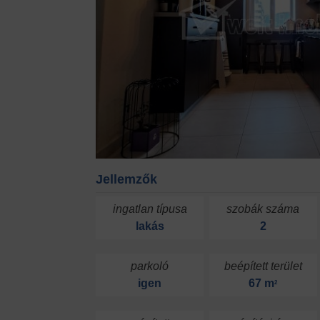
Jellemzők
ingatlan típusa
szobák száma
lakás
2
parkoló
beépített terület
igen
67 m
2