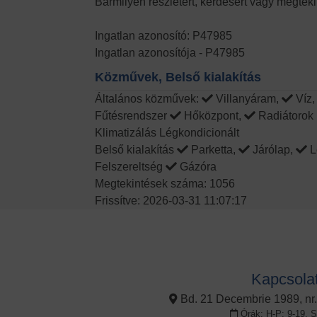
Bármilyen részletért, kérdésért vagy megtek
Ingatlan azonosító: P47985
Ingatlan azonosítója - P47985
Közművek, Belső kialakítás
Általános közművek:
Villanyáram,
Víz
Fűtésrendszer
Hőközpont,
Radiátorok
Klimatizálás Légkondicionált
Belső kialakítás
Parketta,
Járólap,
L
Felszereltség
Gázóra
Megtekintések száma: 1056
Frissítve: 2026-03-31 11:07:17
Kapcsola
Bd. 21 Decembrie 1989, nr.
Órák: H-P: 9-19, S