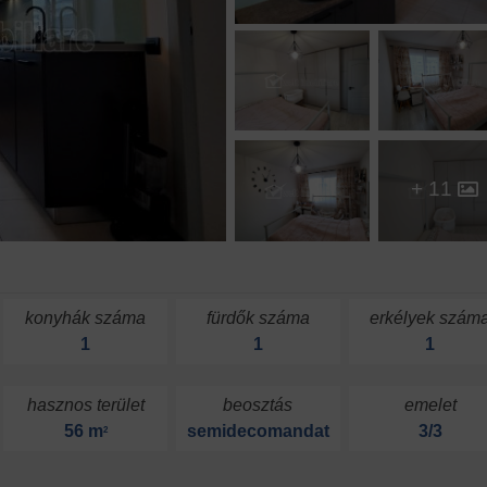
+ 11
konyhák száma
fürdők száma
erkélyek szám
1
1
1
hasznos terület
beosztás
emelet
56 m
semidecomandat
3/3
2