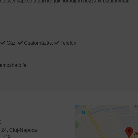
intéssel kapcsolatban kérjük, forduljon hozzánk bizalommal!
,
Gáz,
Csatornázás,
Telefon
emosható fal
t
 24, Cluj-Napoca
: 9-13