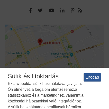
Sütik és titoktartás
Elfogad
Ez a weboldal sütik használatával javítja az
Ön élményét, a forgalom elemzéséhez,a
Feltételek és feltételek
Adatvédelmi irányelvek
A sütik
statisztikához és a marketinghez, valamint a
használatának politikája
Cookies Manager
ANPC
közösségi hálózatokkal való integrációhoz.
A sütik használatának beállításait bármikor