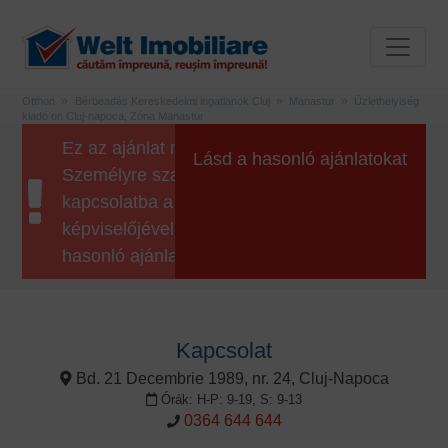
Otthon
Bérbeadás Kereskedelmi ingatlanok Cluj
Manastur
Üzlethelyiség
kiadó on Cluj-napoca, Zóna Manastur
Ez az ajánlat már nem érhető el.
Lásd a hasonló ajánlatokat
Személyre szabott ajánlatért lépjen
kapcsolatba a Welt Imobiliare
képviselőjével, vagy kattintson a gombra
hasonló ajánlatokhoz.
Kapcsolat
Bd. 21 Decembrie 1989, nr. 24, Cluj-Napoca
Órák: H-P: 9-19, S: 9-13
0364 644 644