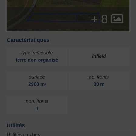
+ 8
Caractéristiques
type immeuble
infield
terre
non organisé
surface
no. fronts
2900 m
30 m
2
non. fronts
1
Utilités
Utilités proches