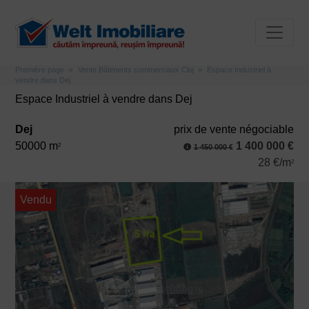
Première page
Vente Bâtiments commerciaux Cluj
Espace Industriel à
vendre dans Dej
Espace Industriel à vendre dans Dej
Dej
prix ​​de vente négociable
50000 m
1 400 000 €
2
1 450 000 €
28 €/m
2
Vendu