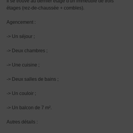
Il se trouve au dernier étage d'un immeuble de trois
étages (rez-de-chaussée + combles).
Agencement :
-> Un séjour ;
-> Deux chambres ;
-> Une cuisine ;
-> Deux salles de bains ;
-> Un couloir ;
-> Un balcon de 7 m².
Autres détails :