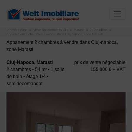
Première page
Vente Appartements Cluj
Marasti
2 Chambres
Appartement 2 chambres à vendre dans Cluj-napoca, zone Marasti
Appartement 2 chambres à vendre dans Cluj-napoca,
zone Marasti
Cluj-Napoca, Marasti
prix ​​de vente négociable
2 chambres • 54 m
• 1 salle
155 000 € + VAT
2
de bain • étage 1/4 •
semidecomandat