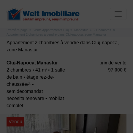
Première page
Vente Appartements Cluj
Manastur
2 Chambres
Appartement 2 chambres à vendre dans Cluj-napoca, zone Manastur
Appartement 2 chambres à vendre dans Cluj-napoca,
zone Manastur
Cluj-Napoca, Manastur
prix ​​de vente
2 chambres • 41 m
• 1 salle
97 000 €
2
de bain • étage rez-de-
chaussée/4 •
semidecomandat
necesita renovare • mobilat
complet
Vendu