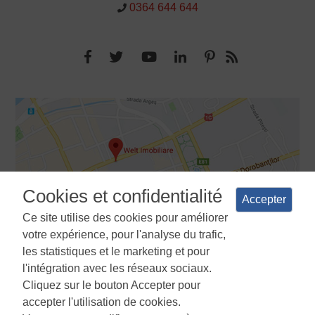
0364 644 644
Cookies et confidentialité
Accepter
Ce site utilise des cookies pour améliorer
votre expérience, pour l'analyse du trafic,
les statistiques et le marketing et pour
l'intégration avec les réseaux sociaux.
Cliquez sur le bouton Accepter pour
Termes et conditions
Politique de confidentialité
La politique
accepter l'utilisation de cookies.
d'utilisation des cookies
Gestionnaire de cookies
ANPC