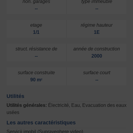
non. garages
type immeuble
--
--
etage
régime hauteur
1/1
1E
struct. résistance de
année de construction
--
2000
surface construite
surface court
90 m
--
2
Utilités
Utilités générales:
Électricité, Eau, Evacuation des eaux
usées
Les autres caractéristiques
Servicii imobil (Supraveghere video)