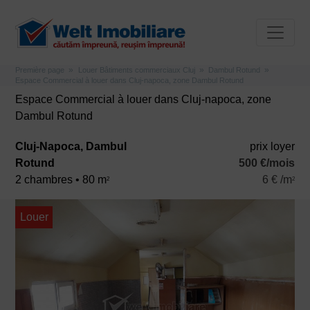
Première page
Louer Bâtiments commerciaux Cluj
Dambul Rotund
Espace Commercial à louer dans Cluj-napoca, zone Dambul Rotund
Espace Commercial à louer dans Cluj-napoca, zone
Dambul Rotund
Cluj-Napoca, Dambul
prix ​​loyer
Rotund
500 €/mois
2 chambres • 80 m
6 € /m
2
2
Louer