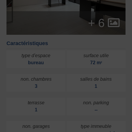
+ 6
Caractéristiques
type d'espace
surface utile
bureau
72 m
2
non. chambres
salles de bains
3
1
terrasse
non. parking
1
--
non. garages
type immeuble