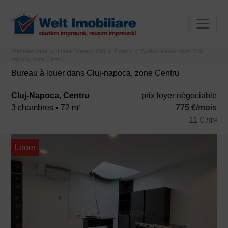
Première page
Louer Bureaux Cluj
Centru
Bureau à louer dans Cluj-
napoca, zone Centru
Bureau à louer dans Cluj-napoca, zone Centru
Cluj-Napoca, Centru
prix ​​loyer négociable
3 chambres • 72 m
775 €/mois
2
11 € /m
2
Louer