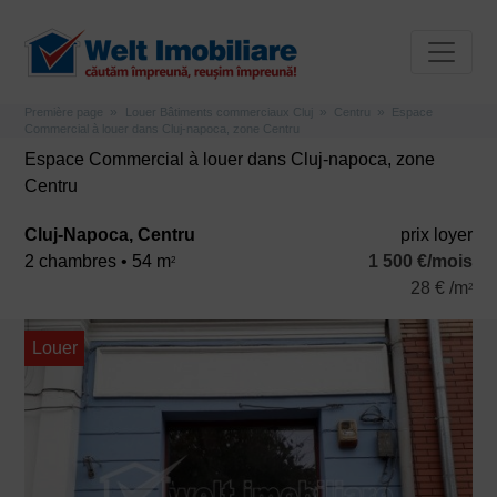
Première page
Louer Bâtiments commerciaux Cluj
Centru
Espace
Commercial à louer dans Cluj-napoca, zone Centru
Espace Commercial à louer dans Cluj-napoca, zone
Centru
Cluj-Napoca, Centru
prix ​​loyer
2 chambres • 54 m
1 500 €/mois
2
28 € /m
2
Louer