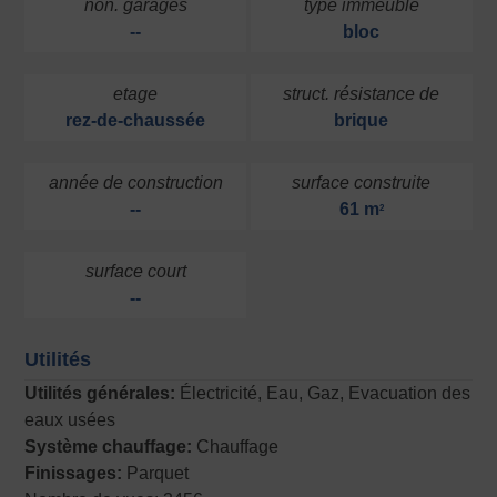
non. garages
type immeuble
--
bloc
etage
struct. résistance de
rez-de-chaussée
brique
année de construction
surface construite
--
61 m
2
surface court
--
Utilités
Utilités générales:
Électricité, Eau, Gaz, Evacuation des
eaux usées
Système chauffage:
Chauffage
Finissages:
Parquet