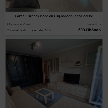
Lakás 2 szobák kiadó on Cluj-napoca, Zóna Zorilor
Cluj-Napoca, Zorilor
kiadó lakás
600 €/hónap
2 szobák • 47 m
• emelet 4/15
2