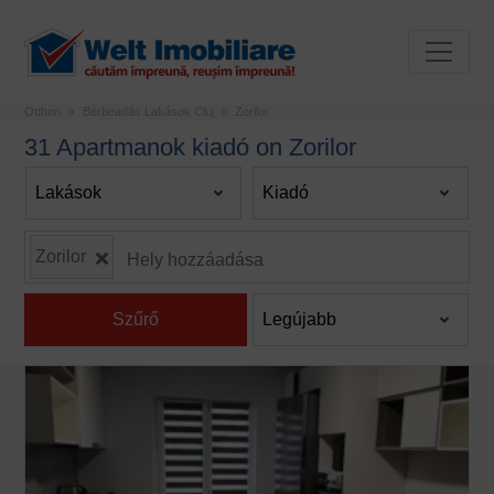
Otthon
Bérbeadás Lakások Cluj
Zorilor
31 Apartmanok kiadó on Zorilor
Zorilor
Szűrő