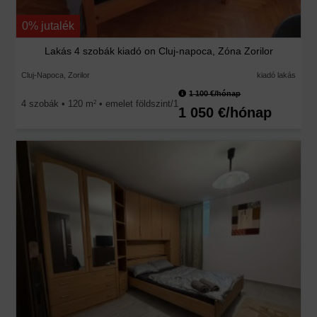
0% jutalék
Lakás 4 szobák kiadó on Cluj-napoca, Zóna Zorilor
Cluj-Napoca, Zorilor
kiadó lakás
1 100 €/hónap
4 szobák • 120 m
• emelet földszint/1
2
1 050 €/hónap