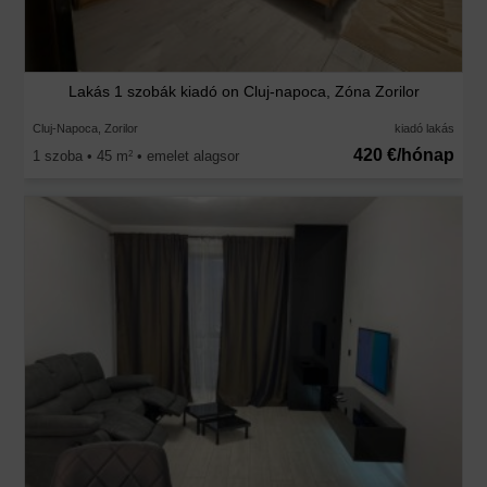
Lakás 1 szobák kiadó on Cluj-napoca, Zóna Zorilor
Cluj-Napoca, Zorilor
kiadó lakás
420 €/hónap
1 szoba • 45 m
• emelet alagsor
2