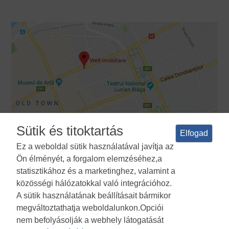
Sütik és titoktartás
Elfogad
Ez a weboldal sütik használatával javítja az
Ön élményét, a forgalom elemzéséhez,a
Feltételek és feltételek
Adatvédelmi irányelvek
A sütik
statisztikához és a marketinghez, valamint a
használatának politikája
Cookies Manager
ANPC
közösségi hálózatokkal való integrációhoz.
A sütik használatának beállításait bármikor
megváltoztathatja weboldalunkon.Opciói
nem befolyásolják a webhely látogatását