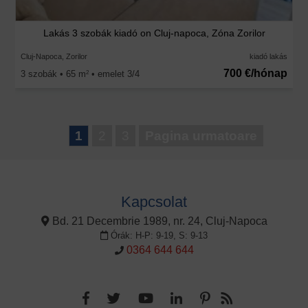
Lakás 3 szobák kiadó on Cluj-napoca, Zóna Zorilor
Cluj-Napoca, Zorilor
kiadó lakás
700 €/hónap
3 szobák • 65 m
• emelet 3/4
2
1
2
3
Pagina urmatoare
Kapcsolat
Bd. 21 Decembrie 1989, nr. 24, Cluj-Napoca
Órák: H-P: 9-19, S: 9-13
0364 644 644