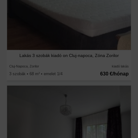
Lakás 3 szobák kiadó on Cluj-napoca, Zóna Zorilor
Cluj-Napoca, Zorilor
kiadó lakás
630 €/hónap
3 szobák • 68 m
• emelet 1/4
2