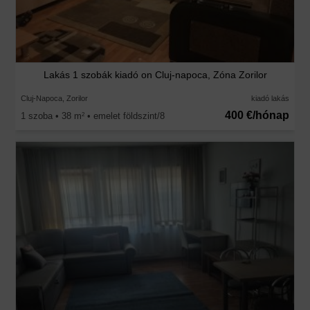
Lakás 1 szobák kiadó on Cluj-napoca, Zóna Zorilor
Cluj-Napoca, Zorilor
kiadó lakás
400 €/hónap
1 szoba • 38 m
• emelet földszint/8
2