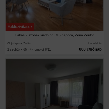
Exkluzivitások
Lakás 2 szobák kiadó on Cluj-napoca, Zóna Zorilor
Cluj-Napoca, Zorilor
kiadó lakás
800 €/hónap
2 szobák • 65 m
• emelet 8/11
2