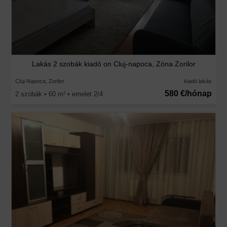
Lakás 2 szobák kiadó on Cluj-napoca, Zóna Zorilor
Cluj-Napoca, Zorilor
kiadó lakás
580 €/hónap
2 szobák • 60 m
• emelet 2/4
2