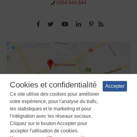
0364 644 644
Cookies et confidentialité
Accepter
Ce site utilise des cookies pour améliorer
votre expérience, pour l'analyse du trafic,
les statistiques et le marketing et pour
l'intégration avec les réseaux sociaux.
Cliquez sur le bouton Accepter pour
Termes et conditions
Politique de confidentialité
La politique
accepter l'utilisation de cookies.
d'utilisation des cookies
Gestionnaire de cookies
ANPC