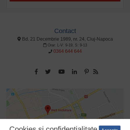
Contact
Bd. 21 Decembrie 1989, nr. 24, Cluj-Napoca
Orar: L-V: 9-19, S: 9-13
0364 644 644
Cookies si confidentialitate