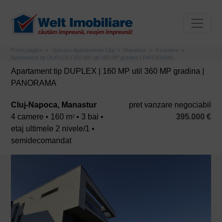
Prima pagina
Vanzare Apartamente Cluj
Manastur
4 camere
Apartament tip DUPLEX | 160 MP util 360 MP gradina | PANORAMA
Apartament tip DUPLEX | 160 MP util 360 MP gradina |
PANORAMA
Cluj-Napoca, Manastur
pret vanzare negociabil
4 camere • 160 m
• 3 bai •
395.000 €
2
etaj ultimele 2 nivele/1 •
semidecomandat