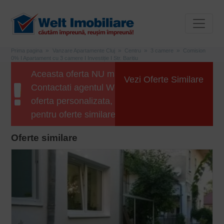
Prima pagina
Vanzare Apartamente Cluj
Centru
3 camere
Comision
0% I Apartament cu 3 camere I Investiție I Str. Baritiu
Aceasta oferta NU mai este disponibila.
Vezi Oferte Similare
Contactati agentul Welt Imobiliare pentru o
oferta personalizata, sau apasati butonul
pentru oferte similare.
Oferte similare