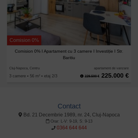
Comision 0%
Comision 0% I Apartament cu 3 camere I Investiție I Str.
Baritiu
Cluj-Napoca, Centru
apartament de vanzare
225.000 €
3 camere • 56 m
• etaj 2/3
2
229.500 €
Contact
Bd. 21 Decembrie 1989, nr. 24, Cluj-Napoca
Orar: L-V: 9-19, S: 9-13
0364 644 644