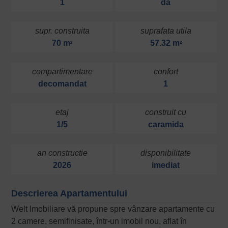
1
da
supr. construita
suprafata utila
70 m
57.32 m
2
2
compartimentare
confort
decomandat
1
etaj
construit cu
1/5
caramida
an constructie
disponibilitate
2026
imediat
Descrierea Apartamentului
Welt Imobiliare vă propune spre vânzare apartamente cu
2 camere, semifinisate, într-un imobil nou, aflat în