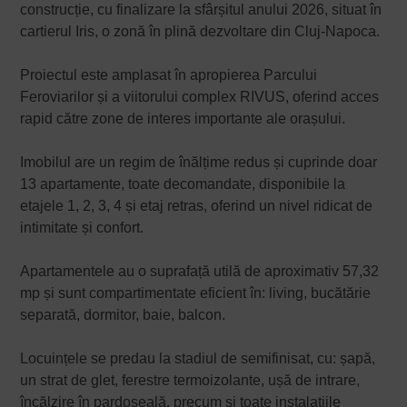
construcție, cu finalizare la sfârșitul anului 2026, situat în
cartierul Iris, o zonă în plină dezvoltare din Cluj-Napoca.
Proiectul este amplasat în apropierea Parcului
Feroviarilor și a viitorului complex RIVUS, oferind acces
rapid către zone de interes importante ale orașului.
Imobilul are un regim de înălțime redus și cuprinde doar
13 apartamente, toate decomandate, disponibile la
etajele 1, 2, 3, 4 și etaj retras, oferind un nivel ridicat de
intimitate și confort.
Apartamentele au o suprafață utilă de aproximativ 57,32
mp și sunt compartimentate eficient în: living, bucătărie
separată, dormitor, baie, balcon.
Locuințele se predau la stadiul de semifinisat, cu: șapă,
un strat de glet, ferestre termoizolante, ușă de intrare,
încălzire în pardoseală, precum și toate instalațiile