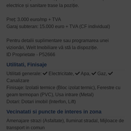
electrice și sanitare trase la poziție.
Preț: 3.000 euro/mp + TVA
Garaj subteran: 15.000 euro + TVA (CF individual)
Pentru detalii suplimentare sau programarea unei
vizionări, Welt Imobiliare vă stă la dispoziție.
ID Proprietate - P52666
Utilitati, Finisaje
Utilitati generale:
Electricitate,
Apa,
Gaz,
Canalizare
Finisaje: Izolatii termice (Bloc izolat termic), Ferestre cu
geam termopan (PVC), Usa intrare (Metal)
Dotari: Dotari imobil (Interfon, Lift)
Vecinatati si puncte de interes in zona
Amenajare strazi (Asfaltate), Iluminat stradal, Mijloace de
transport in comun