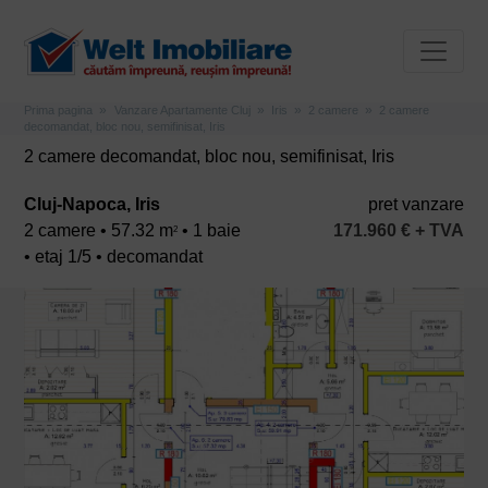
Prima pagina
Vanzare Apartamente Cluj
Iris
2 camere
2 camere
decomandat, bloc nou, semifinisat, Iris
2 camere decomandat, bloc nou, semifinisat, Iris
Cluj-Napoca, Iris
pret vanzare
2 camere • 57.32 m
• 1 baie
171.960 € + TVA
2
• etaj 1/5 • decomandat