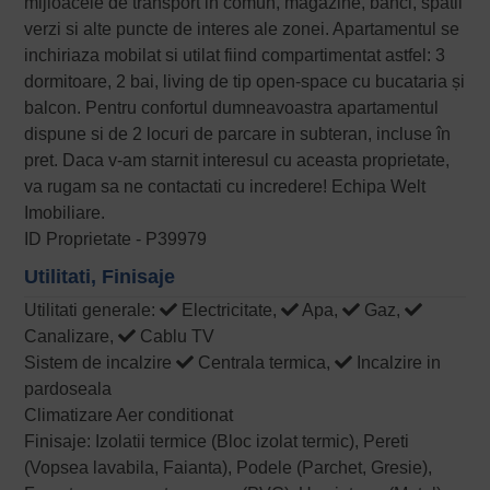
mijloacele de transport in comun, magazine, banci, spatii
verzi si alte puncte de interes ale zonei. Apartamentul se
inchiriaza mobilat si utilat fiind compartimentat astfel: 3
dormitoare, 2 bai, living de tip open-space cu bucataria și
balcon. Pentru confortul dumneavoastra apartamentul
dispune si de 2 locuri de parcare in subteran, incluse în
pret. Daca v-am starnit interesul cu aceasta proprietate,
va rugam sa ne contactati cu incredere! Echipa Welt
Imobiliare.
ID Proprietate - P39979
Utilitati, Finisaje
Utilitati generale:
Electricitate,
Apa,
Gaz,
Canalizare,
Cablu TV
Sistem de incalzire
Centrala termica,
Incalzire in
pardoseala
Climatizare Aer conditionat
Finisaje: Izolatii termice (Bloc izolat termic), Pereti
(Vopsea lavabila, Faianta), Podele (Parchet, Gresie),