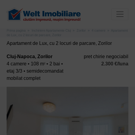
Prima pagina
Inchiriere Apartamente Cluj
Zorilor
4 camere
Apartament
de Lux, cu 2 locuri de parcare, Zorilor
Apartament de Lux, cu 2 locuri de parcare, Zorilor
Cluj-Napoca, Zorilor
pret chirie negociabil
4 camere • 108 m
• 2 bai •
2.300 €/luna
2
etaj 3/3 • semidecomandat
mobilat complet