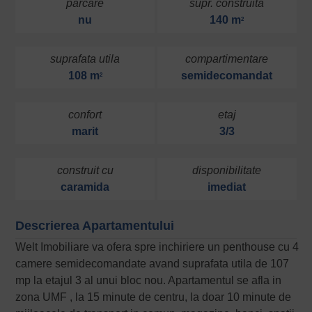
parcare
supr. construita
nu
140 m
2
suprafata utila
compartimentare
108 m
semidecomandat
2
confort
etaj
marit
3/3
construit cu
disponibilitate
caramida
imediat
Descrierea Apartamentului
Welt Imobiliare va ofera spre inchiriere un penthouse cu 4
camere semidecomandate avand suprafata utila de 107
mp la etajul 3 al unui bloc nou. Apartamentul se afla in
zona UMF , la 15 minute de centru, la doar 10 minute de